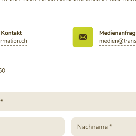
 Kontakt
Medienanfrag
rmation.ch
medien@trans
60
*
Nachname
*