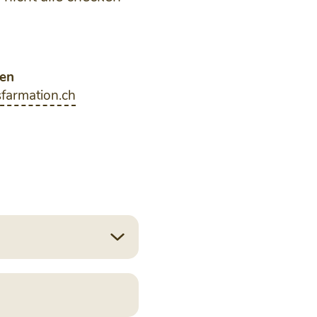
en
farmation.ch