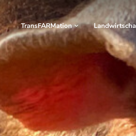
TransFARMation
Landwirtscha